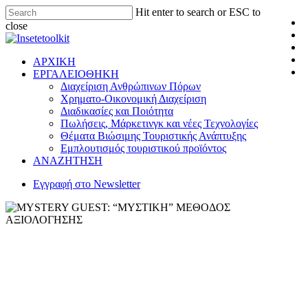
Hit enter to search or ESC to
close
ΑΡΧΙΚΗ
ΕΡΓΑΛΕΙΟΘΗΚΗ
Διαχείριση Ανθρώπινων Πόρων
Χρηματο-Οικονομική Διαχείριση
Διαδικασίες και Ποιότητα
Πωλήσεις, Μάρκετινγκ και νέες Τεχνολογίες
Θέματα Βιώσιμης Τουριστικής Ανάπτυξης
Εμπλουτισμός τουριστικού προϊόντος
ΑΝΑΖΗΤΗΣΗ
Εγγραφή στο Newsletter
Άρθρα
Διαδικασίες και Ποιότητα
Εργαλειοθήκη
MYSTERY GUEST:
“ΜΥΣΤΙΚΗ” ΜΕΘΟΔΟΣ