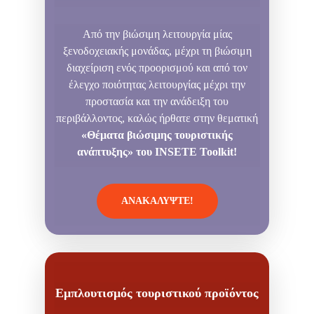
Από την βιώσιμη λειτουργία μίας
ξενοδοχειακής μονάδας, μέχρι τη βιώσιμη
διαχείριση ενός προορισμού και από τον
έλεγχο ποιότητας λειτουργίας μέχρι την
προστασία και την ανάδειξη του
περιβάλλοντος, καλώς ήρθατε στην θεματική
«Θέματα βιώσιμης τουριστικής
ανάπτυξης» του
INSETE
Toolkit!
ΑΝΑΚΑΛΥΨΤΕ!
Εμπλουτισμός τουριστικού προϊόντος