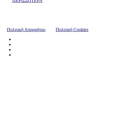
ΠΕΡΙΣΣΟΤΕΡΑ
Πολιτική Απορρήτου
Πολιτική Cookies
© 2026 Insetetoolkit.
ΑΡΧΙΚΗ
ΕΡΓΑΛΕΙΟΘΗΚΗ
Διαχείριση Ανθρώπινων Πόρων
Χρηματο-Οικονομική Διαχείριση
Διαδικασίες και Ποιότητα
Πωλήσεις, Μάρκετινγκ και νέες Τεχνολογίες
Θέματα Βιώσιμης Τουριστικής Ανάπτυξης
Εμπλουτισμός τουριστικού προϊόντος
ΑΝΑΖΗΤΗΣΗ
Εγγραφή στο Newsletter