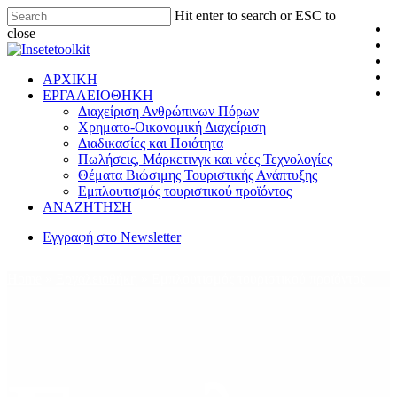
Hit enter to search or ESC to
close
ΑΡΧΙΚΗ
ΕΡΓΑΛΕΙΟΘΗΚΗ
Διαχείριση Ανθρώπινων Πόρων
Χρηματο-Οικονομική Διαχείριση
Διαδικασίες και Ποιότητα
Πωλήσεις, Μάρκετινγκ και νέες Τεχνολογίες
Θέματα Βιώσιμης Τουριστικής Ανάπτυξης
Εμπλουτισμός τουριστικού προϊόντος
ΑΝΑΖΗΤΗΣΗ
Εγγραφή στο Newsletter
Home
»
Εργαλειοθήκη
»
Εμπλουτισμός τουριστικού προϊόντος