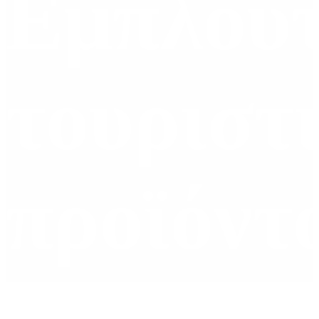
Εμπλουτ
τουριστ
προϊόντ