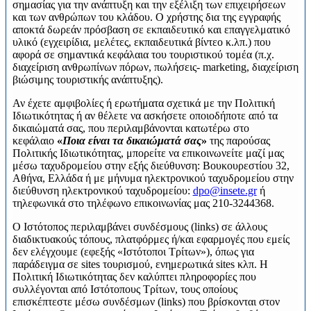
σημασίας για την ανάπτυξη και την εξέλιξη των επιχειρήσεων
και των ανθρώπων του κλάδου. Ο χρήστης δια της εγγραφής
αποκτά δωρεάν πρόσβαση σε εκπαιδευτικό και επαγγελματικό
υλικό (εγχειρίδια, μελέτες, εκπαιδευτικά βίντεο κ.λπ.) που
αφορά σε σημαντικά κεφάλαια του τουριστικού τομέα (π.χ.
διαχείριση ανθρωπίνων πόρων, πωλήσεις- marketing, διαχείριση
βιώσιμης τουριστικής ανάπτυξης).
Αν έχετε αμφιβολίες ή ερωτήματα σχετικά με την Πολιτική
Ιδιωτικότητας ή αν θέλετε να ασκήσετε οποιοδήποτε από τα
δικαιώματά σας, που περιλαμβάνονται κατωτέρω στο
κεφάλαιο
«
Ποια είναι τα δικαιώματά σας
»
της παρούσας
Πολιτικής Ιδιωτικότητας, μπορείτε να επικοινωνείτε μαζί μας
μέσω ταχυδρομείου στην εξής διεύθυνση: Βουκουρεστίου 32,
Αθήνα, Ελλάδα ή με μήνυμα ηλεκτρονικού ταχυδρομείου στην
διεύθυνση ηλεκτρονικού ταχυδρομείου:
dpo@insete.gr
ή
τηλεφωνικά στο τηλέφωνο επικοινωνίας μας 210-3244368.
Ο Ιστότοπος περιλαμβάνει συνδέσμους (links) σε άλλους
διαδικτυακούς τόπους, πλατφόρμες ή/και εφαρμογές που εμείς
δεν ελέγχουμε (εφεξής «Ιστότοποι Τρίτων»), όπως για
παράδειγμα σε sites τουρισμού, ενημερωτικά sites κλπ. Η
Πολιτική Ιδιωτικότητας δεν καλύπτει πληροφορίες που
συλλέγονται από Ιστότοπους Τρίτων, τους οποίους
επισκέπτεστε μέσω συνδέσμων (links) που βρίσκονται στον