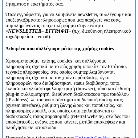
ζητήματος ή ερωτήματός σας.
Όταν εγγράφεστε, για να λαμβάνετε newsletter, συλλέγουμε και
επεξεργαζόμαστε πληροφορίες που μας παρέχετε για εσάς,
συμπληρώνοντας τη σχετική φόρμα στην ενότητα
«
NEWSLETTER
– ΕΓΓΡΑΦΗ
» (π.χ. διεύθυνση ηλεκτρονικού
ταχυδρομείου – email).
Δεδομένα που συλλέγουμε μέσω της χρήσης cookies
Χρησιμοποιούμε, επίσης, cookies και συλλέγουμε
πληροφορίες σχετικά με το πώς χρησιμοποιείτε τον Ιστότοπο,
τεχνικές πληροφορίες, στις οποίες συμπεριλαμβάνονται
πληροφορίες σχετικά με τον χρόνο πρόσβασης, όγκο
πληροφοριών που διαβιβάστηκαν, status διαβίβασης, τύπο,
έκδοση και γλώσσα φυλλομετρητή (browser), τύπο και έκδοση
plug-in φυλλομετρητή, διεύθυνση διαδικτυακού πρωτοκόλλου
(IP address), λειτουργικό σύστημα και διεπαφή συστήματος
(system interface), ρύθμιση ζώνης ώρας και τοποθεσίας, και
πληροφορίες προφίλ, στις οποίες συμπεριλαμβάνεται ο
διαδικτυακός τόπος παραπομπής (referral website), σελίδες που
επισκέπτεσθε, ενέργειες που κάνετε, μοτίβα επισκέψεων και
πλοήγησης σε ιστοσελίδα.
Παρακαλούμε δείτε αναλυτικά την
Πολιτική Cookies
, που είναι