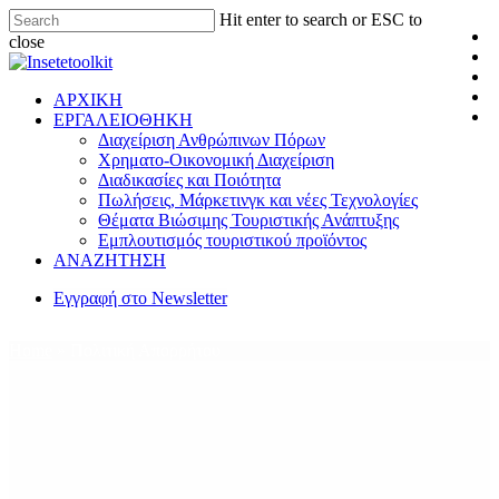
Hit enter to search or ESC to
close
ΑΡΧΙΚΗ
ΕΡΓΑΛΕΙΟΘΗΚΗ
Διαχείριση Ανθρώπινων Πόρων
Χρηματο-Οικονομική Διαχείριση
Διαδικασίες και Ποιότητα
Πωλήσεις, Μάρκετινγκ και νέες Τεχνολογίες
Θέματα Βιώσιμης Τουριστικής Ανάπτυξης
Εμπλουτισμός τουριστικού προϊόντος
ΑΝΑΖΗΤΗΣΗ
Εγγραφή στο Newsletter
Home
»
Πολιτική Απορρήτου