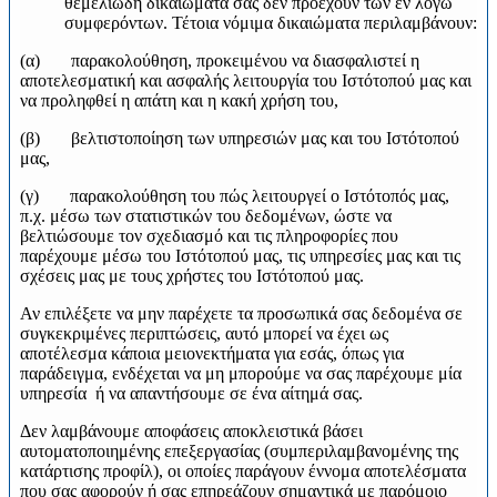
θεμελιώδη δικαιώματά σας δεν προέχουν των εν λόγω
συμφερόντων. Τέτοια νόμιμα δικαιώματα περιλαμβάνουν:
(α) παρακολούθηση, προκειμένου να διασφαλιστεί η
αποτελεσματική και ασφαλής λειτουργία του Ιστότοπού μας και
να προληφθεί η απάτη και η κακή χρήση του,
(β) βελτιστοποίηση των υπηρεσιών μας και του Ιστότοπού
μας,
(γ) παρακολούθηση του πώς λειτουργεί ο Ιστότοπός μας,
π.χ. μέσω των στατιστικών του δεδομένων, ώστε να
βελτιώσουμε τον σχεδιασμό και τις πληροφορίες που
παρέχουμε μέσω του Ιστότοπού μας, τις υπηρεσίες μας και τις
σχέσεις μας με τους χρήστες του Ιστότοπού μας.
Αν επιλέξετε να μην παρέχετε τα προσωπικά σας δεδομένα σε
συγκεκριμένες περιπτώσεις, αυτό μπορεί να έχει ως
αποτέλεσμα κάποια μειονεκτήματα για εσάς, όπως για
παράδειγμα, ενδέχεται να μη μπορούμε να σας παρέχουμε μία
υπηρεσία ή να απαντήσουμε σε ένα αίτημά σας.
Δεν λαμβάνουμε αποφάσεις αποκλειστικά βάσει
αυτοματοποιημένης επεξεργασίας (συμπεριλαμβανομένης της
κατάρτισης προφίλ), οι οποίες παράγουν έννομα αποτελέσματα
που σας αφορούν ή σας επηρεάζουν σημαντικά με παρόμοιο