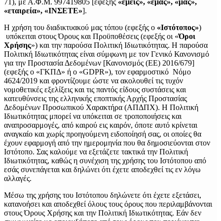
71), με Α.Φ.Μ. 997419805 [εφεξής
«εμείς», «εμάς», «μας»,
«εταιρεία», «ΙΝΣΕΤΕ»
].
Η χρήση του διαδικτυακού μας τόπου (εφεξής ο
«Ιστότοπος»
)
υπόκειται στους Όρους και Προϋποθέσεις (εφεξής οι «
Όροι
Χρήσης
») και την παρούσα Πολιτική Ιδιωτικότητας. Η παρούσα
Πολιτική Ιδιωτικότητας είναι σύμφωνη με τον Γενικό Κανονισμό
για την Προστασία Δεδομένων [Κανονισμός (ΕΕ) 2016/679]
(εφεξής ο «ΓΚΠΔ» ή ο «GDPR»), τον εφαρμοστικό Νόμο
4624/2019 και φροντίζουμε ώστε να ακολουθεί τις τυχόν
νομοθετικές εξελίξεις και τις παντός είδους συστάσεις και
κατευθύνσεις της ελληνικής εποπτικής Αρχής Προστασίας
Δεδομένων Προσωπικού Χαρακτήρα (ΑΠΔΠΧ). Η Πολιτική
Ιδιωτικότητας μπορεί να υπόκειται σε τροποποιήσεις και
αναπροσαρμογές, από καιρού εις καιρόν, όποτε αυτό κρίνεται
αναγκαίο και χωρίς προηγούμενη ειδοποίησή σας, οι οποίες θα
έχουν εφαρμογή από την ημερομηνία που θα δημοσιεύονται στον
Ιστότοπο. Σας καλούμε να εξετάζετε τακτικά την Πολιτική
Ιδιωτικότητας, καθώς η συνέχιση της χρήσης του Ιστότοπου από
εσάς συνεπάγεται και δηλώνει ότι έχετε αποδεχθεί τις εν λόγω
αλλαγές.
Μέσω της χρήσης του Ιστότοπου δηλώνετε ότι έχετε εξετάσει,
κατανοήσει και αποδεχθεί όλους τους όρους που περιλαμβάνονται
στους Όρους Χρήσης και την Πολιτική Ιδιωτικότητας. Εάν δεν