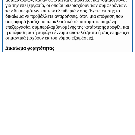
για την επεξεργασία, οι οποίοι υπερισχύουν των συμφερόντων,
των δικαιωμάτων και των ελευθεριών σας. Έχετε επίσης το
δικαίωμα να προβάλλετε αντιρρήσεις, όταν μια απόφαση που
σας αφορά βασίζεται αποκλειστικά σε αυτοματοποιημένη
επεξεργασία, συμπεριλαμβανομένης της κατάρτισης προφίλ, και
η απόφαση αυτή παράγει έννομα αποτελέσματα ή σας επηρεάζει
σημαντικά (ισχύουν εκ του νόμου εξαιρέσεις).
Δικαίωμα φορητότητας
Μπορείτε να ζητήσετε να λάβετε τα δεδομένα που σας αφορούν
σε δομημένο, κοινώς χρησιμοποιούμενο και αναγνώσιμο από
μηχανήματα μορφότυπο, καθώς και να διαβιβασθούν τα εν λόγω
δεδομένα σας σε άλλον οργανισμό (υπεύθυνο επεξεργασίας), το
οποίο θα υποδείξετε στο ΙΝΣΕΤΕ.
Εάν έχετε δώσει τη συγκατάθεσή σας σχετικά με συγκεκριμένη
συλλογή, επεξεργασία και χρήση δεδομένων σας προσωπικού
χαρακτήρα (π.χ. προκειμένου να λαμβάνετε επικοινωνία για
απευθείας εμπορική προώθηση προϊόντων και υπηρεσιών),
μπορείτε να ανακαλέσετε τη συγκατάθεσή σας αυτή
οποιαδήποτε ώρα με μελλοντική ισχύ.
Μπορείτε να ενημερωθείτε περαιτέρω και αναλυτικότερα
σχετικά με τα σχετικά δικαιώματά σας επισκεπτόμενοι τον