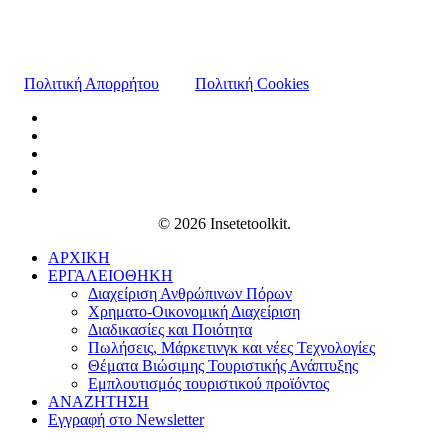
Πολιτική Απορρήτου
Πολιτική Cookies
© 2026 Insetetoolkit.
ΑΡΧΙΚΗ
ΕΡΓΑΛΕΙΟΘΗΚΗ
Διαχείριση Ανθρώπινων Πόρων
Χρηματο-Οικονομική Διαχείριση
Διαδικασίες και Ποιότητα
Πωλήσεις, Μάρκετινγκ και νέες Τεχνολογίες
Θέματα Βιώσιμης Τουριστικής Ανάπτυξης
Εμπλουτισμός τουριστικού προϊόντος
ΑΝΑΖΗΤΗΣΗ
Εγγραφή στο Newsletter