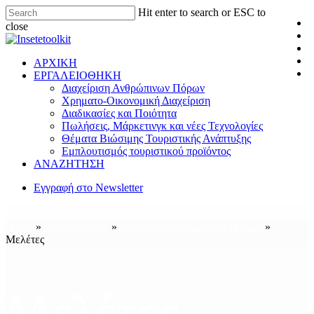
Hit enter to search or ESC to
close
ΑΡΧΙΚΗ
ΕΡΓΑΛΕΙΟΘΗΚΗ
Διαχείριση Ανθρώπινων Πόρων
Χρηματο-Οικονομική Διαχείριση
Διαδικασίες και Ποιότητα
Πωλήσεις, Μάρκετινγκ και νέες Τεχνολογίες
Θέματα Βιώσιμης Τουριστικής Ανάπτυξης
Εμπλουτισμός τουριστικού προϊόντος
ΑΝΑΖΗΤΗΣΗ
Εγγραφή στο Newsletter
Home
»
Εργαλειοθήκη
»
Διαχείριση Ανθρώπινων Πόρων
»
Μελέτες
Μελέτες