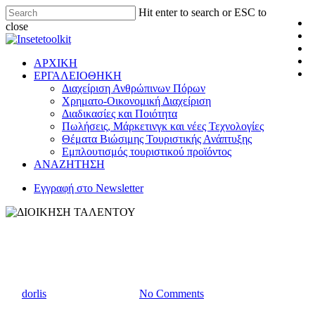
Hit enter to search or ESC to
close
ΑΡΧΙΚΗ
ΕΡΓΑΛΕΙΟΘΗΚΗ
Διαχείριση Ανθρώπινων Πόρων
Χρηματο-Οικονομική Διαχείριση
Διαδικασίες και Ποιότητα
Πωλήσεις, Μάρκετινγκ και νέες Τεχνολογίες
Θέματα Βιώσιμης Τουριστικής Ανάπτυξης
Εμπλουτισμός τουριστικού προϊόντος
ΑΝΑΖΗΤΗΣΗ
Εγγραφή στο Newsletter
Διαχείριση Ανθρώπινων Πόρων
Εγχειρίδια
Εργαλειοθήκη
ΔΙΟΙΚΗΣΗ ΤΑΛΕΝΤΟΥ
By
dorlis
21 Νοεμβρίου, 2022
No Comments