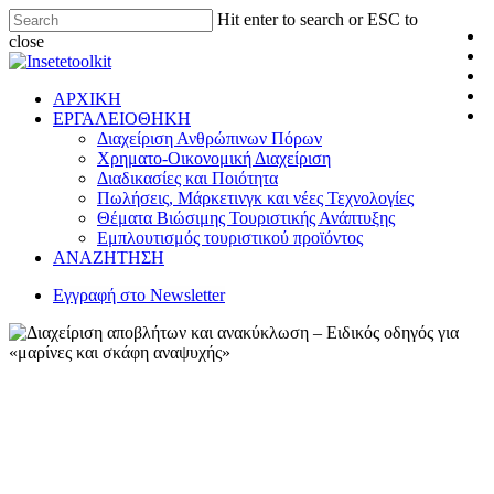
Hit enter to search or ESC to
close
ΑΡΧΙΚΗ
ΕΡΓΑΛΕΙΟΘΗΚΗ
Διαχείριση Ανθρώπινων Πόρων
Χρηματο-Οικονομική Διαχείριση
Διαδικασίες και Ποιότητα
Πωλήσεις, Μάρκετινγκ και νέες Τεχνολογίες
Θέματα Βιώσιμης Τουριστικής Ανάπτυξης
Εμπλουτισμός τουριστικού προϊόντος
ΑΝΑΖΗΤΗΣΗ
Εγγραφή στο Newsletter
Εγχειρίδια
Εργαλειοθήκη
Θέματα Βιώσιμης Τουριστικής Ανάπτυξης
Διαχείριση αποβλήτων και
ανακύκλωση – Ειδικός οδηγός