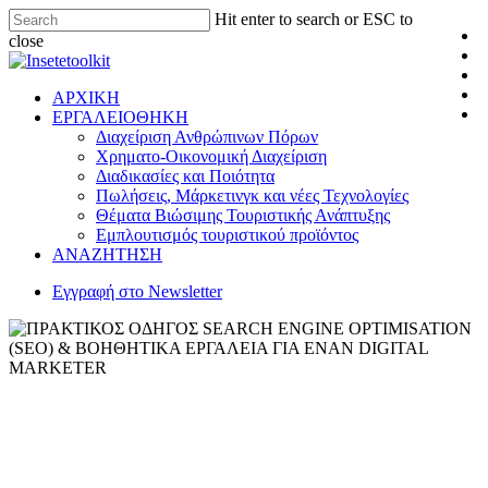
Hit enter to search or ESC to
close
ΑΡΧΙΚΗ
ΕΡΓΑΛΕΙΟΘΗΚΗ
Διαχείριση Ανθρώπινων Πόρων
Χρηματο-Οικονομική Διαχείριση
Διαδικασίες και Ποιότητα
Πωλήσεις, Μάρκετινγκ και νέες Τεχνολογίες
Θέματα Βιώσιμης Τουριστικής Ανάπτυξης
Εμπλουτισμός τουριστικού προϊόντος
ΑΝΑΖΗΤΗΣΗ
Εγγραφή στο Newsletter
Εγχειρίδια
Εργαλειοθήκη
Πωλήσεις, Μάρκετινγκ και νέες
Τεχνολογίες
ΠΡΑΚΤΙΚΟΣ ΟΔΗΓΟΣ