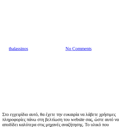
SEARCH ENGINE
OPTIMISATION (SEO) &
ΒΟΗΘΗΤΙΚΑ ΕΡΓΑΛΕΙΑ ΓΙΑ
ΕΝΑΝ DIGITAL MARKETER
By
thalassinos
22 Νοεμβρίου, 2022
No Comments
Στο εγχειρίδιο αυτό, θα έχετε την ευκαιρία να λάβετε χρήσιμες
πληροφορίες πάνω στη βελτίωση του website σας, ώστε αυτό να
αποδίδει καλύτερα στις μηχανές αναζήτησης. Το υλικό που