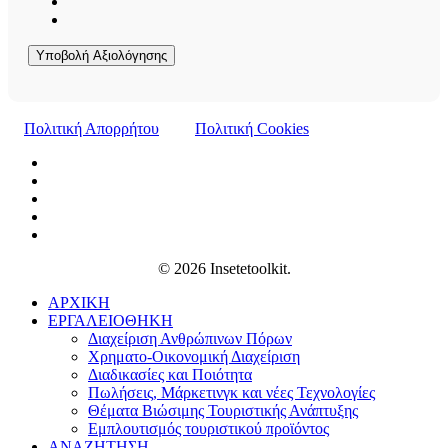
Υποβολή Αξιολόγησης
Πολιτική Απορρήτου
Πολιτική Cookies
© 2026 Insetetoolkit.
ΑΡΧΙΚΗ
ΕΡΓΑΛΕΙΟΘΗΚΗ
Διαχείριση Ανθρώπινων Πόρων
Χρηματο-Οικονομική Διαχείριση
Διαδικασίες και Ποιότητα
Πωλήσεις, Μάρκετινγκ και νέες Τεχνολογίες
Θέματα Βιώσιμης Τουριστικής Ανάπτυξης
Εμπλουτισμός τουριστικού προϊόντος
ΑΝΑΖΗΤΗΣΗ