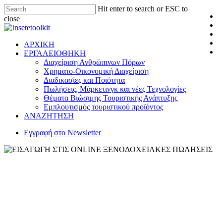
Hit enter to search or ESC to
close
ΑΡΧΙΚΗ
ΕΡΓΑΛΕΙΟΘΗΚΗ
Διαχείριση Ανθρώπινων Πόρων
Χρηματο-Οικονομική Διαχείριση
Διαδικασίες και Ποιότητα
Πωλήσεις, Μάρκετινγκ και νέες Τεχνολογίες
Θέματα Βιώσιμης Τουριστικής Ανάπτυξης
Εμπλουτισμός τουριστικού προϊόντος
ΑΝΑΖΗΤΗΣΗ
Εγγραφή στο Newsletter
Εγχειρίδια
Εργαλειοθήκη
Πωλήσεις, Μάρκετινγκ και νέες
Τεχνολογίες
ΕΙΣΑΓΩΓΗ ΣΤΙΣ ONLINE
ΞΕΝΟΔΟΧΕΙΑΚΕΣ