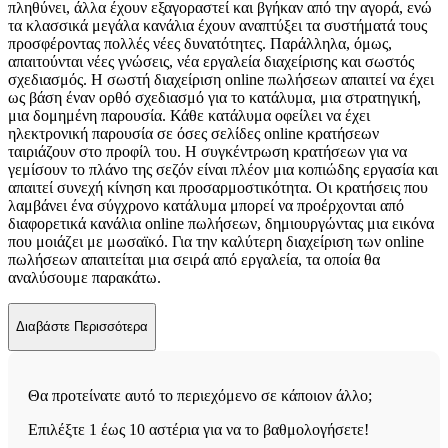
πληθύνει, άλλα έχουν εξαγοραστεί και βγήκαν από την αγορά, ενώ
τα κλασσικά μεγάλα κανάλια έχουν αναπτύξει τα συστήματά τους
προσφέροντας πολλές νέες δυνατότητες. Παράλληλα, όμως,
απαιτούνται νέες γνώσεις, νέα εργαλεία διαχείρισης και σωστός
σχεδιασμός. Η σωστή διαχείριση online πωλήσεων απαιτεί να έχει
ως βάση έναν ορθό σχεδιασμό για το κατάλυμα, μια στρατηγική,
μια δομημένη παρουσία. Κάθε κατάλυμα οφείλει να έχει
ηλεκτρονική παρουσία σε όσες σελίδες online κρατήσεων
ταιριάζουν στο προφίλ του. Η συγκέντρωση κρατήσεων για να
γεμίσουν το πλάνο της σεζόν είναι πλέον μια κοπιώδης εργασία και
απαιτεί συνεχή κίνηση και προσαρμοστικότητα. Οι κρατήσεις που
λαμβάνει ένα σύγχρονο κατάλυμα μπορεί να προέρχονται από
διαφορετικά κανάλια online πωλήσεων, δημιουργώντας μια εικόνα
που μοιάζει με μωσαϊκό. Για την καλύτερη διαχείριση των online
πωλήσεων απαιτείται μια σειρά από εργαλεία, τα οποία θα
αναλύσουμε παρακάτω.
Διαβάστε Περισσότερα
Θα προτείνατε αυτό το περιεχόμενο σε κάποιον άλλο;
Επιλέξτε 1 έως 10 αστέρια για να το βαθμολογήσετε!