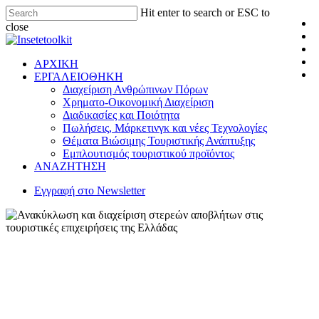
Hit enter to search or ESC to
close
ΑΡΧΙΚΗ
ΕΡΓΑΛΕΙΟΘΗΚΗ
Διαχείριση Ανθρώπινων Πόρων
Χρηματο-Οικονομική Διαχείριση
Διαδικασίες και Ποιότητα
Πωλήσεις, Μάρκετινγκ και νέες Τεχνολογίες
Θέματα Βιώσιμης Τουριστικής Ανάπτυξης
Εμπλουτισμός τουριστικού προϊόντος
ΑΝΑΖΗΤΗΣΗ
Εγγραφή στο Newsletter
Εργαλειοθήκη
Θέματα Βιώσιμης Τουριστικής Ανάπτυξης
Μελέτες
Ανακύκλωση και διαχείριση
στερεών αποβλήτων στις