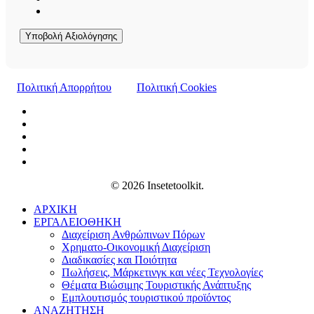
Υποβολή Αξιολόγησης
Πολιτική Απορρήτου
Πολιτική Cookies
© 2026 Insetetoolkit.
ΑΡΧΙΚΗ
ΕΡΓΑΛΕΙΟΘΗΚΗ
Διαχείριση Ανθρώπινων Πόρων
Χρηματο-Οικονομική Διαχείριση
Διαδικασίες και Ποιότητα
Πωλήσεις, Μάρκετινγκ και νέες Τεχνολογίες
Θέματα Βιώσιμης Τουριστικής Ανάπτυξης
Εμπλουτισμός τουριστικού προϊόντος
ΑΝΑΖΗΤΗΣΗ