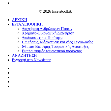
© 2026 Insetetoolkit.
ΑΡΧΙΚΗ
ΕΡΓΑΛΕΙΟΘΗΚΗ
Διαχείριση Ανθρώπινων Πόρων
Χρηματο-Οικονομική Διαχείριση
Διαδικασίες και Ποιότητα
Πωλήσεις, Μάρκετινγκ και νέες Τεχνολογίες
Θέματα Βιώσιμης Τουριστικής Ανάπτυξης
Εμπλουτισμός τουριστικού προϊόντος
ΑΝΑΖΗΤΗΣΗ
Εγγραφή στο Newsletter