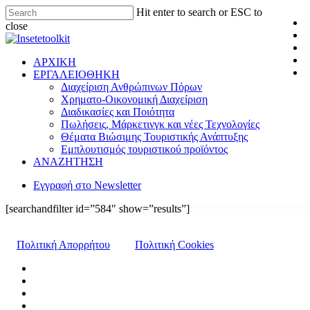
Hit enter to search or ESC to
close
ΑΡΧΙΚΗ
ΕΡΓΑΛΕΙΟΘΗΚΗ
Διαχείριση Ανθρώπινων Πόρων
Χρηματο-Οικονομική Διαχείριση
Διαδικασίες και Ποιότητα
Πωλήσεις, Μάρκετινγκ και νέες Τεχνολογίες
Θέματα Βιώσιμης Τουριστικής Ανάπτυξης
Εμπλουτισμός τουριστικού προϊόντος
ΑΝΑΖΗΤΗΣΗ
Εγγραφή στο Newsletter
[searchandfilter id=”584″ show=”results”]
Πολιτική Απορρήτου
Πολιτική Cookies