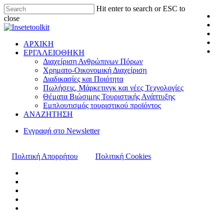
Hit enter to search or ESC to
close
ΑΡΧΙΚΗ
ΕΡΓΑΛΕΙΟΘΗΚΗ
Διαχείριση Ανθρώπινων Πόρων
Χρηματο-Οικονομική Διαχείριση
Διαδικασίες και Ποιότητα
Πωλήσεις, Μάρκετινγκ και νέες Τεχνολογίες
Θέματα Βιώσιμης Τουριστικής Ανάπτυξης
Εμπλουτισμός τουριστικού προϊόντος
ΑΝΑΖΗΤΗΣΗ
Εγγραφή στο Newsletter
Πολιτική Απορρήτου
Πολιτική Cookies