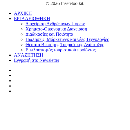
© 2026 Insetetoolkit.
ΑΡΧΙΚΗ
ΕΡΓΑΛΕΙΟΘΗΚΗ
Διαχείριση Ανθρώπινων Πόρων
Χρηματο-Οικονομική Διαχείριση
Διαδικασίες και Ποιότητα
Πωλήσεις, Μάρκετινγκ και νέες Τεχνολογίες
Θέματα Βιώσιμης Τουριστικής Ανάπτυξης
Εμπλουτισμός τουριστικού προϊόντος
ΑΝΑΖΗΤΗΣΗ
Εγγραφή στο Newsletter