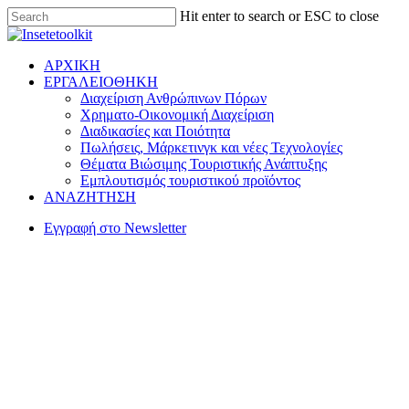
Hit enter to search or ESC to close
ΑΡΧΙΚΗ
ΕΡΓΑΛΕΙΟΘΗΚΗ
Διαχείριση Ανθρώπινων Πόρων
Χρηματο-Οικονομική Διαχείριση
Διαδικασίες και Ποιότητα
Πωλήσεις, Μάρκετινγκ και νέες Τεχνολογίες
Θέματα Βιώσιμης Τουριστικής Ανάπτυξης
Εμπλουτισμός τουριστικού προϊόντος
ΑΝΑΖΗΤΗΣΗ
Εγγραφή στο Newsletter