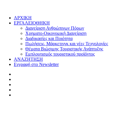
ΑΡΧΙΚΗ
ΕΡΓΑΛΕΙΟΘΗΚΗ
Διαχείριση Ανθρώπινων Πόρων
Χρηματο-Οικονομική Διαχείριση
Διαδικασίες και Ποιότητα
Πωλήσεις, Μάρκετινγκ και νέες Τεχνολογίες
Θέματα Βιώσιμης Τουριστικής Ανάπτυξης
Εμπλουτισμός τουριστικού προϊόντος
ΑΝΑΖΗΤΗΣΗ
Εγγραφή στο Newsletter