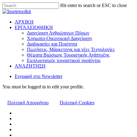
Hit enter to search or ESC to close
ΑΡΧΙΚΗ
ΕΡΓΑΛΕΙΟΘΗΚΗ
Διαχείριση Ανθρώπινων Πόρων
Χρηματο-Οικονομική Διαχείριση
Διαδικασίες και Ποιότητα
Πωλήσεις, Μάρκετινγκ και νέες Τεχνολογίες
Θέματα Βιώσιμης Τουριστικής Ανάπτυξης
Εμπλουτισμός τουριστικού προϊόντος
ΑΝΑΖΗΤΗΣΗ
Εγγραφή στο Newsletter
You must be logged in to edit your profile.
Πολιτική Απορρήτου
Πολιτική Cookies